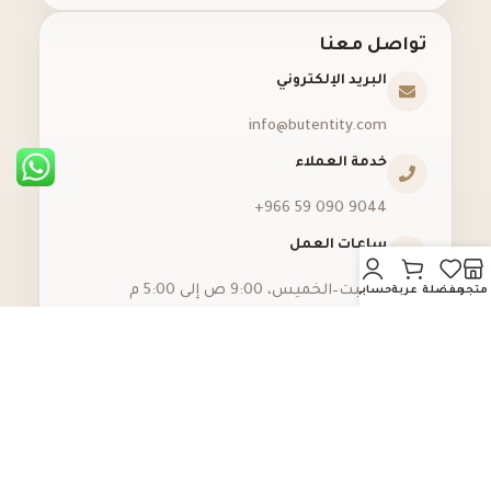
تواصل معنا
البريد الإلكتروني
info@butentity.com
خدمة العملاء
‪+966 59 090 9044‬
ساعات العمل
السبت–الخميس، 9:00 ص إلى 5:00 م
متجر
مفضلة
عربة
حسابي
البيانات الرسمية والاعتمادات
الرقم
رقم
معتمد
معتمد