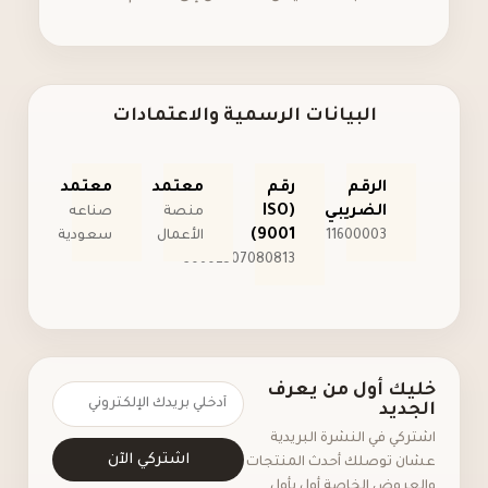
البيانات الرسمية والاعتمادات
الرقم
رقم
معتمد
معتمد
الضريبي
(ISO
منصة
صناعه
9001)
300518611600003
الأعمال
سعودية
30602507080813
خليك أول من يعرف
الجديد
اشتركي في النشرة البريدية
اشتركي الآن
عشان توصلك أحدث المنتجات
والعروض الخاصة أول بأول.