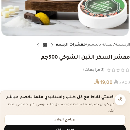
الرئيسية
العناية بالجسم
مقشرات الجسم
مقشر السكر التين الشوكي 500جم
(
3
مراجعات)
⃁
⃁
19,00
29,00
اكسبّي نقاط مع كل طلب واستفيدي منها بخصم مباشر
💰
كل 5 ريال تصرفينها = نقطة وحدة. كل ما تسوقتي أكثر، جمعتي نقاط
أكثر.
برنامج الولاء