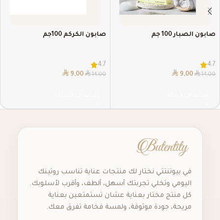
صابون الصبار 100 جم
صابون الكركم 100جم
4.7
4.7
⃁
⃁
⃁
⃁
9,00
9,00
14,00
14,00
إضافة إلى السلة
إضافة إلى السلة
في بيوتنتتي نختار لك منتجات عناية تناسب روتينك
اليومي وتخلي تجربتك أسهل، ألطف، وأقرب لأسلوبك.
كل منتج مختار بعناية عشان تستمتعين بعناية
مريحة، جودة موثوقة، ولمسة فخامة تفرق معك.