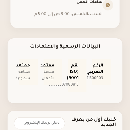
ساعات العمل
السبت–الخميس، 9:00 ص إلى 5:00 م
البيانات الرسمية والاعتمادات
الرقم
رقم
معتمد
معتمد
الضريبي
(ISO
منصة
صناعه
9001)
300518611600003
الأعمال
سعودية
30602507080813
خليك أول من يعرف
الجديد